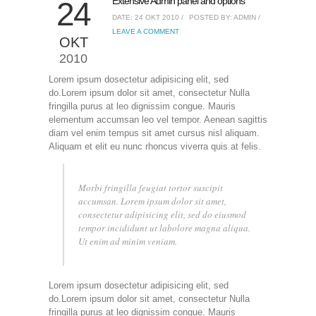
Extensive Admin panel and options
24
DATE: 24 ΟΚΤ 2010 /
POSTED BY: ADMIN /
LEAVE A COMMENT
ΟΚΤ
2010
Lorem ipsum dosectetur adipisicing elit, sed
do.Lorem ipsum dolor sit amet, consectetur Nulla
fringilla purus at leo dignissim congue. Mauris
elementum accumsan leo vel tempor. Aenean sagittis
diam vel enim tempus sit amet cursus nisl aliquam.
Aliquam et elit eu nunc rhoncus viverra quis at felis.
Morbi fringilla feugiat tortor suscipit
accumsan. Lorem ipsum dolor sit amet,
consectetur adipisicing elit, sed do eiusmod
tempor incididunt ut labolore magna aliqua.
Ut enim ad minim veniam.
Lorem ipsum dosectetur adipisicing elit, sed
do.Lorem ipsum dolor sit amet, consectetur Nulla
fringilla purus at leo dignissim congue. Mauris