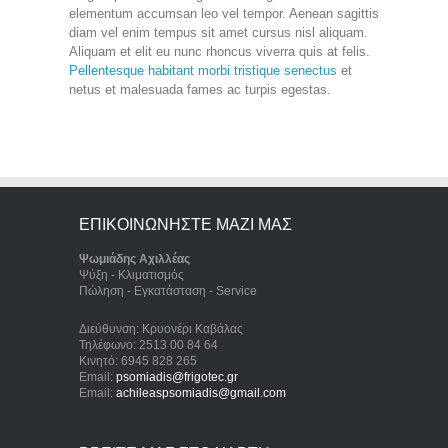
elementum accumsan leo vel tempor. Aenean sagittis
diam vel enim tempus sit amet cursus nisl aliquam.
Aliquam et elit eu nunc rhoncus viverra quis at felis.
Pellentesque habitant morbi tristique senectus
et
netus et malesuada fames ac turpis egestas.
ΕΠΙΚΟΙΝΩΝΗΣΤΕ ΜΑΖΙ ΜΑΣ
Ψωμιάδης Αχιλλέας
Ψύξη - Κλιματισμός
Πώληση - Εγκατάσταση - Service
Διεύθυνση: Κρυονέρι Καβάλας
Τηλέφωνο: 2513 00 84 64
Κινητό: 6945 828 265
Email:
psomiadis@frigotec.gr
Email:
achileaspsomiadis@gmail.com