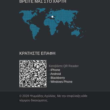
ΒΡΕΙΤΕ ΜΑΣ ΣΤΟ ΧΑΡΤΗ
ΚΡΑΤΗΣΤΕ ΕΠΑΦΗ
Κατεβάστε QR Reader
-
iPhone
-
Android
-
Blackberry
-
Windows Phone
©
2026 Ψωμιάδης Αχιλλέας. Με την επιφύλαξη κάθε
νόμιμου δικαιώματος.