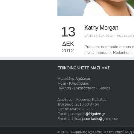
13
Kathy Morgan
DATE: 13 ΔΕΚ 2012 /
POSTED BY:
ΔΕΚ
Praesent commodo cursus ma
2012
mollis interdum. Redantium, 
ΕΠΙΚΟΙΝΩΝΗΣΤΕ ΜΑΖΙ ΜΑΣ
Ψωμιάδης Αχιλλέας
Ψύξη - Κλιματισμός
Πώληση - Εγκατάσταση - Service
Διεύθυνση: Κρυονέρι Καβάλας
Τηλέφωνο: 2513 00 84 64
Κινητό: 6945 828 265
Email:
psomiadis@frigotec.gr
Email:
achileaspsomiadis@gmail.com
©
2026 Ψωμιάδης Αχιλλέας. Με την επιφύλαξη 