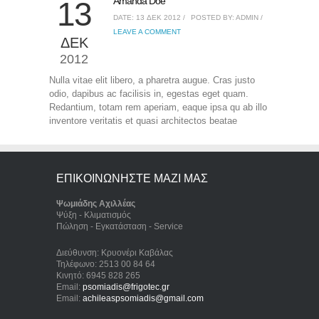
Amanda Doe
13
DATE: 13 ΔΕΚ 2012 /
POSTED BY: ADMIN /
LEAVE A COMMENT
ΔΕΚ
2012
Nulla vitae elit libero, a pharetra augue. Cras justo
odio, dapibus ac facilisis in, egestas eget quam.
Redantium, totam rem aperiam, eaque ipsa qu ab illo
inventore veritatis et quasi architectos beatae
ΕΠΙΚΟΙΝΩΝΗΣΤΕ ΜΑΖΙ ΜΑΣ
Ψωμιάδης Αχιλλέας
Ψύξη - Κλιματισμός
Πώληση - Εγκατάσταση - Service
Διεύθυνση: Κρυονέρι Καβάλας
Τηλέφωνο: 2513 00 84 64
Κινητό: 6945 828 265
Email:
psomiadis@frigotec.gr
Email:
achileaspsomiadis@gmail.com