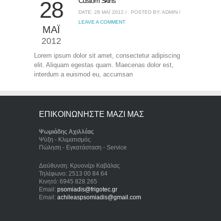
Custom Skins
28
DATE: 28 ΜΆΙ 2012 /
POSTED BY: ADMIN /
LEAVE A COMMENT
ΜΆΙ
2012
Lorem ipsum dolor sit amet, consectetur adipiscing
elit. Aliquam egestas quam. Maecenas dolor est,
interdum a euismod eu, accumsan
ΕΠΙΚΟΙΝΩΝΗΣΤΕ ΜΑΖΙ ΜΑΣ
Ψωμιάδης Αχιλλέας
Ψύξη - Κλιματισμός
Πώληση - Εγκατάσταση - Service
Διεύθυνση: Κρυονέρι Καβάλας
Τηλέφωνο: 2513 00 84 64
Κινητό: 6945 828 265
Email:
psomiadis@frigotec.gr
Email:
achileaspsomiadis@gmail.com