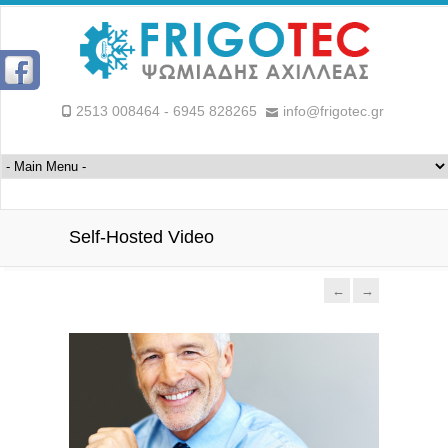
2513 008464 - 6945 828265
info@frigotec.gr
Self-Hosted Video
←
→