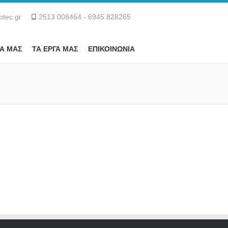
otec.gr
2513 008464 - 6945 828265
Α ΜΑΣ
ΤΑ ΕΡΓΑ ΜΑΣ
ΕΠΙΚΟΙΝΩΝΙΑ