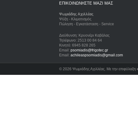
ΕΠΙΚΟΙΝΩΝΗΣΤΕ ΜΑΖΙ ΜΑΣ
Ψωμιάδης Αχιλλέας
Ψύξη - Κλιματισμός
Πώληση - Εγκατάσταση - Service
Διεύθυνση: Κρυονέρι Καβάλας
Τηλέφωνο: 2513 00 84 64
Κινητό: 6945 828 265
Email:
psomiadis@frigotec.gr
Email:
achileaspsomiadis@gmail.com
©
2026 Ψωμιάδης Αχιλλέας. Με την επιφύλαξη 