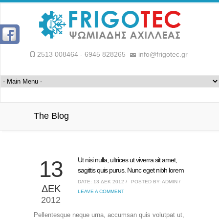
2513 008464 - 6945 828265
info@frigotec.gr
The Blog
Ut nisi nulla, ultrices ut viverra sit amet,
13
sagittis quis purus. Nunc eget nibh lorem
DATE: 13 ΔΕΚ 2012 /
POSTED BY: ADMIN /
ΔΕΚ
LEAVE A COMMENT
2012
Pellentesque neque urna, accumsan quis volutpat ut,