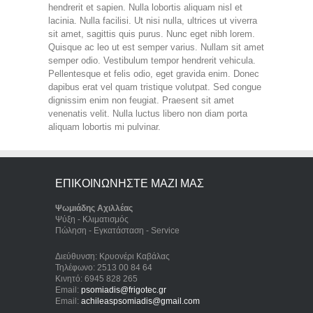
hendrerit et sapien. Nulla lobortis aliquam nisl et
lacinia. Nulla facilisi. Ut nisi nulla, ultrices ut viverra
sit amet, sagittis quis purus. Nunc eget nibh lorem.
Quisque ac leo ut est semper varius. Nullam sit amet
semper odio. Vestibulum tempor hendrerit vehicula.
Pellentesque et felis odio, eget gravida enim. Donec
dapibus erat vel quam tristique volutpat. Sed congue
dignissim enim non feugiat. Praesent sit amet
venenatis velit. Nulla luctus libero non diam porta
aliquam lobortis mi pulvinar.
ΕΠΙΚΟΙΝΩΝΗΣΤΕ ΜΑΖΙ ΜΑΣ
Ψωμιάδης Αχιλλέας
Ψύξη - Κλιματισμός
Πώληση - Εγκατάσταση - Service
Διεύθυνση: Κρυονέρι Καβάλας
Τηλέφωνο: 2513 00 84 64
Κινητό: 6945 828 265
Email:
psomiadis@frigotec.gr
Email:
achileaspsomiadis@gmail.com