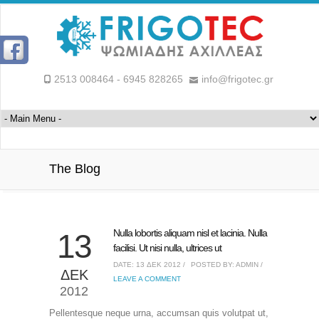
2513 008464 - 6945 828265
info@frigotec.gr
The Blog
Nulla lobortis aliquam nisl et lacinia. Nulla
13
facilisi. Ut nisi nulla, ultrices ut
DATE: 13 ΔΕΚ 2012 /
POSTED BY: ADMIN /
ΔΕΚ
LEAVE A COMMENT
2012
Pellentesque neque urna, accumsan quis volutpat ut,