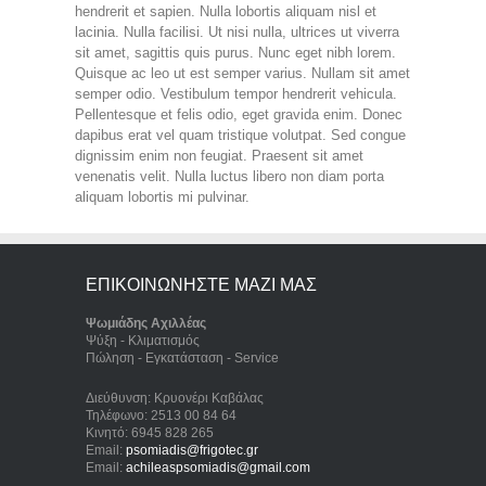
hendrerit et sapien. Nulla lobortis aliquam nisl et
lacinia. Nulla facilisi. Ut nisi nulla, ultrices ut viverra
sit amet, sagittis quis purus. Nunc eget nibh lorem.
Quisque ac leo ut est semper varius. Nullam sit amet
semper odio. Vestibulum tempor hendrerit vehicula.
Pellentesque et felis odio, eget gravida enim. Donec
dapibus erat vel quam tristique volutpat. Sed congue
dignissim enim non feugiat. Praesent sit amet
venenatis velit. Nulla luctus libero non diam porta
aliquam lobortis mi pulvinar.
ΕΠΙΚΟΙΝΩΝΗΣΤΕ ΜΑΖΙ ΜΑΣ
Ψωμιάδης Αχιλλέας
Ψύξη - Κλιματισμός
Πώληση - Εγκατάσταση - Service
Διεύθυνση: Κρυονέρι Καβάλας
Τηλέφωνο: 2513 00 84 64
Κινητό: 6945 828 265
Email:
psomiadis@frigotec.gr
Email:
achileaspsomiadis@gmail.com