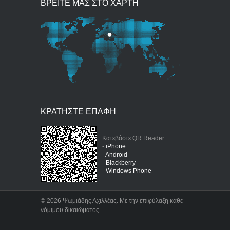
ΒΡΕΙΤΕ ΜΑΣ ΣΤΟ ΧΑΡΤΗ
ΚΡΑΤΗΣΤΕ ΕΠΑΦΗ
Κατεβάστε QR Reader
-
iPhone
-
Android
-
Blackberry
-
Windows Phone
©
2026 Ψωμιάδης Αχιλλέας. Με την επιφύλαξη κάθε
νόμιμου δικαιώματος.