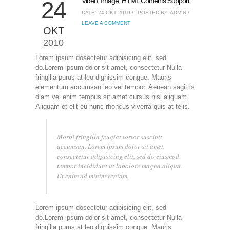
Video, Image, HTML Contents Support
24
DATE: 24 ΟΚΤ 2010 /
POSTED BY: ADMIN /
LEAVE A COMMENT
ΟΚΤ
2010
Lorem ipsum dosectetur adipisicing elit, sed
do.Lorem ipsum dolor sit amet, consectetur Nulla
fringilla purus at leo dignissim congue. Mauris
elementum accumsan leo vel tempor. Aenean sagittis
diam vel enim tempus sit amet cursus nisl aliquam.
Aliquam et elit eu nunc rhoncus viverra quis at felis.
Morbi fringilla feugiat tortor suscipit
accumsan. Lorem ipsum dolor sit amet,
consectetur adipisicing elit, sed do eiusmod
tempor incididunt ut labolore magna aliqua.
Ut enim ad minim veniam.
Lorem ipsum dosectetur adipisicing elit, sed
do.Lorem ipsum dolor sit amet, consectetur Nulla
fringilla purus at leo dignissim congue. Mauris